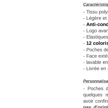
Caractéristi
- Tissu poly
- Légère et 
-
Anti-cond
- Logo avant
- Elastique
-
12 colori
- Poches de
- Face extér
- lavable e
- Livrée en
Personnalisa
- Poches d
quelques m
avoir confi
pas d'orig