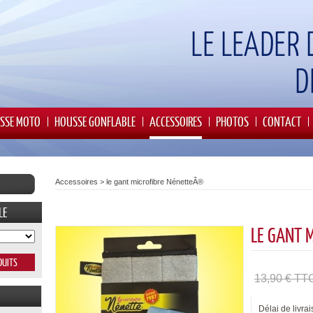
SSE MOTO
HOUSSE GONFLABLE
ACCESSOIRES
PHOTOS
CONTACT
Accessoires
>
le gant microfibre NénetteÂ®
LE
LE GANT 
13,90 € TT
Délai de livrai