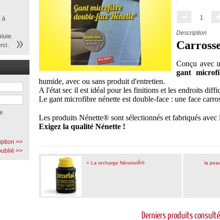
1
 à
Description
luie.
Carrosse
rci.
Conçu avec un
gant microf
humide, avec ou sans produit d'entretien.
A l'état sec il est idéal pour les finitions et les endroits dif
Le gant microfibre nénette est double-face : une face carros
e
Les produits Nénette® sont sélectionnés et fabriqués avec 
Exigez la qualité Nénette !
iption >>
ublié >>
< La recharge NénetolÂ®
la pea
Derniers produits consult