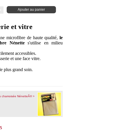
Ajouter au panier
rie et vitre
e microfibre de haute qualité,
le
ibre Nénette
s'utilise en milieu
ficilement accessibles.
serie et une face vitre.
le plus grand soin.
u chamoisée NénetteÂ® >
és