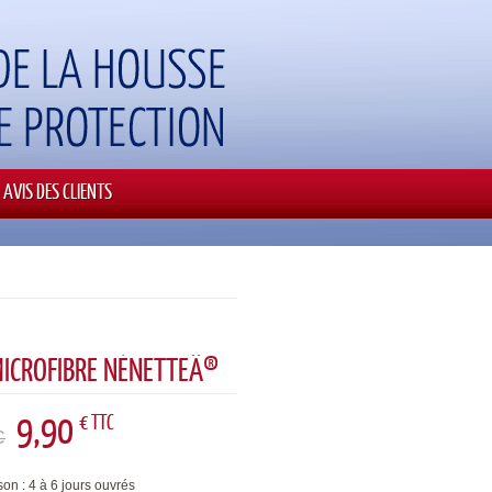
AVIS DES CLIENTS
MICROFIBRE NÉNETTEÂ®
9,90
€ TTC
C
son : 4 à 6 jours ouvrés