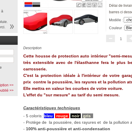
Délai de livrai
 à
barres ci dess
Modèle :
luie.
rci.
Couleur :
1
Description
Cette housse de protection auto intérieur "semi-mes
très extensible avec de l'élasthanne fera le plus be
e
carrosserie.
C'est la protection idéale à l'intérieur de votre gara
prix contre la poussière, les rayures et la pollution 
iption >>
Elle mettra en valeur les courbes de votre voiture.
ublié >>
L'effet du "sur mesure" au tarif du semi mesure.
Caractéristiques techniques
- 5 coloris:
bleu
,
rouge
,
noir
,
gris
.
- Protège de la poussière, des rayures et de la pollution
-
100% anti-poussière et anti-condensation