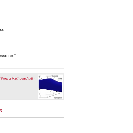
sse
essoires"
"Protect Max" pour Audi >
és