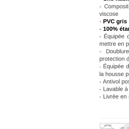
- Composit
viscose
-
PVC gris 
-
100% éta
- Équipée d
mettre en p
- Doublur
protection d
Équipée d
-
la housse pe
- Antivol po
- Lavable à
- Livrée en
<