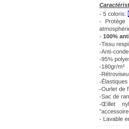
Caractéris
- 5 coloris:
- Protège 
atmosphéri
-
100% anti
-Tissu
respi
-Anti-conde
-95% polye
-180gr/m²
-Rétroviseu
-Élastiques 
-Ourlet de f
-Sac de ra
-Œillet n
"accessoire
- Lavable e