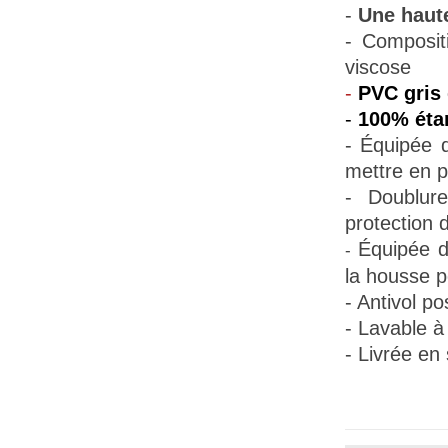
-
Une haute
- Composit
viscose
-
PVC gris 
-
100% éta
- Équipée d
mettre en p
- Doublur
protection d
Équipée d
-
la housse pe
- Antivol po
- Lavable à
- Livrée en