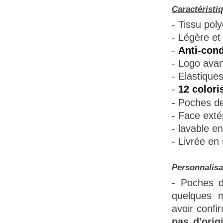
Caractéristi
- Tissu poly
- Légère et 
-
Anti-cond
- Logo avant
- Elastique
-
12 colori
- Poches de
- Face extér
- lavable e
- Livrée en
Personnalisa
- Poches d
quelques m
avoir confi
pas d'orig