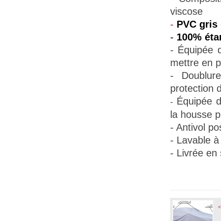
viscose
-
PVC gris 
-
100% éta
- Équipée d
mettre en p
- Doublur
protection d
Équipée d
-
la housse pe
- Antivol po
- Lavable à
- Livrée en
<