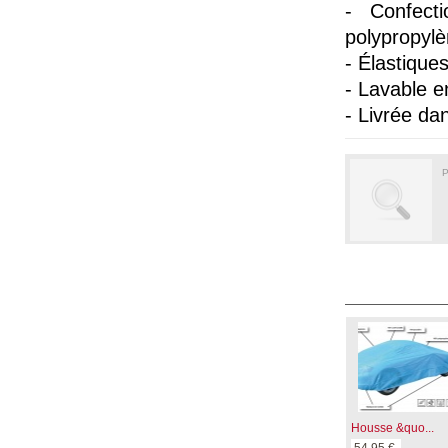
- Confect
polypropylè
- Élastique
- Lavable e
- Livrée d
P
Housse &quo...