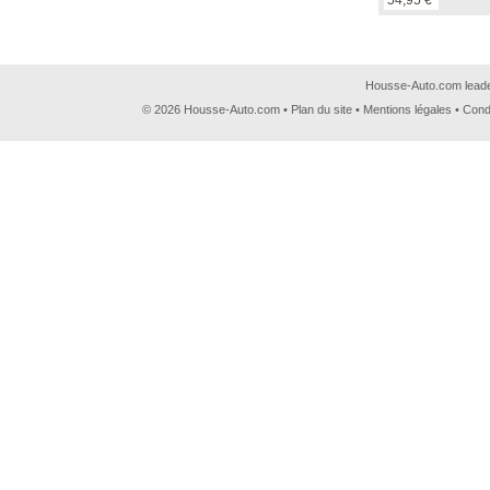
54,95 €
Housse-Auto.com leader
© 2026 Housse-Auto.com •
Plan du site
•
Mentions légales
•
Cond