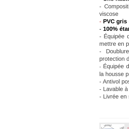
- Composit
viscose
-
PVC gris 
-
100% éta
- Équipée d
mettre en p
- Doublur
protection d
Équipée d
-
la housse pe
- Antivol po
- Lavable à
- Livrée en
<