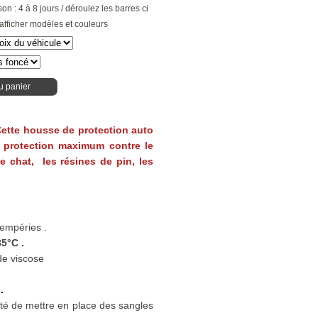
son : 4 à 8 jours / déroulez les barres ci
afficher modèles et couleurs
u panier
 Cette housse de protection auto
 protection maximum contre le
 de chat, les résines de pin, les
tempéries .
5°C .
de viscose
.
ité de mettre en place des sangles