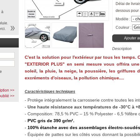
Délai de livrai
dessous pour 
 à
Modèle :
luie.
Couleur :
rci.
Ajouter a
Description
C'est la solution pour l'extérieur par tous les temps.
"EXTERIOR PLUS" en semi mesure vous offrira une
soleil, la pluie, la neige, la poussière, les griffures
e
excréments d'oiseaux, la pollution chimique....
iption >>
Caractéristiques techniques
ublié >>
- Protège intégralement la carrosserie contre toutes les in
-
Une haute résistance aux températures de -30°C à +8
- Composition: 78,5 % PVC – 15 % Polyester - 6,5 %fibre 
-
PVC gris de 390 gr/m².
-
100% étanche avec des assemblages électro-soudés
- Équipée de pattes sur les côtés vous donnant la possibil