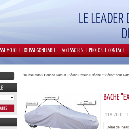
SSE MOTO
HOUSSE GONFLABLE
ACCESSOIRES
PHOTOS
CONTACT
Housse auto
>
Housse Datsun | Bâche Datsun
>
Bâche "Extérior" pour Dat
LE
BÂCHE "E
118,70 € T
Délai de livrai