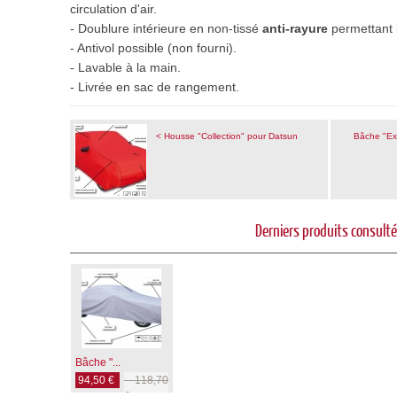
circulation d'air.
- Doublure intérieure en non-tissé
anti-rayure
permettant l
- Antivol possible (non fourni).
- Lavable à la main.
- Livrée en sac de rangement
.
< Housse "Collection" pour Datsun
Bâche "Ext
Derniers produits consult
Bâche "...
94,50 €
118,70
€