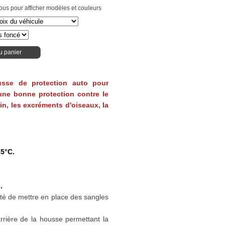
ous pour afficher modèles et couleurs
u panier
usse de protection auto pour
e une bonne protection contre le
 pin, les excréments d'oiseaux, la
85°C.
.
ité de mettre en place des sangles
arrière de la housse permettant la