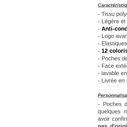
Caractéristi
- Tissu poly
- Légère et 
-
Anti-cond
- Logo avant
- Elastique
-
12 colori
- Poches de
- Face extér
- lavable e
- Livrée en
Personnalisa
- Poches d
quelques m
avoir confi
pas d'orig