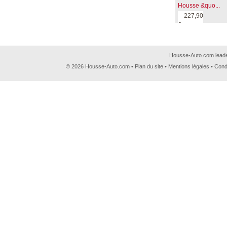
Housse &quo...
227,90
€
Housse-Auto.com leader
© 2026 Housse-Auto.com •
Plan du site
•
Mentions légales
•
Cond