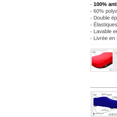
-
100% anti
- 60% polya
- Double ép
- Élastique
- Lavable e
- Livrée en
<