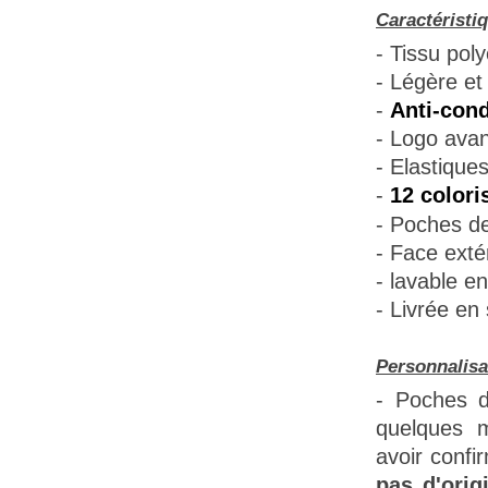
Caractéristi
- Tissu poly
- Légère et 
-
Anti-cond
- Logo avant
- Elastique
-
12 colori
- Poches de
- Face extér
- lavable e
- Livrée en
Personnalisa
- Poches d
quelques m
avoir confi
pas d'orig