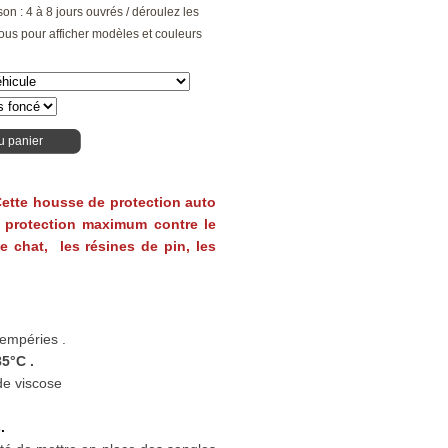
son : 4 à 8 jours ouvrés / déroulez les
ous pour afficher modèles et couleurs
u panier
 Cette housse de protection auto
 protection maximum contre le
 de chat, les résines de pin, les
tempéries .
5°C .
de viscose
.