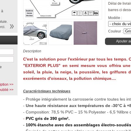
Délai de livrai
barres ci dess
 à
Modèle :
luie.
rci.
Couleur :
Ajouter a
Description
C'est la solution pour l'extérieur par tous les temps.
"EXTERIOR PLUS" en semi mesure vous offrira une
e
soleil, la pluie, la neige, la poussière, les griffures
excréments d'oiseaux, la pollution chimique....
iption >>
ublié >>
Caractéristiques techniques
- Protège intégralement la carrosserie contre toutes les in
-
Une haute résistance aux températures de -30°C à +8
- Composition: 78,5 % PVC – 15 % Polyester - 6,5 %fibre 
-
PVC gris de 390 gr/m².
-
100% étanche avec des assemblages électro-soudés