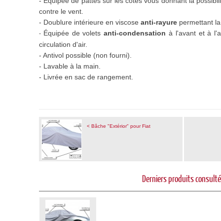
- Équipée de pattes sur les côtés vous donnant la possibil
contre le vent.
- Doublure intérieure en viscose
anti-rayure
permettant la 
Équipée de volets
anti-condensation
à l'avant et à l'
-
circulation d'air.
- Antivol possible (non fourni).
- Lavable à la main.
- Livrée en sac de rangement.
< Bâche "Extérior" pour Fiat
Derniers produits consult