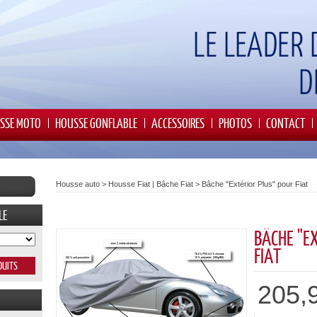
SSE MOTO
HOUSSE GONFLABLE
ACCESSOIRES
PHOTOS
CONTACT
Housse auto
>
Housse Fiat | Bâche Fiat
>
Bâche "Extérior Plus" pour Fiat
LE
BÂCHE "E
FIAT
205,