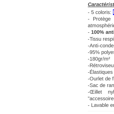
Caractéris
- 5 coloris:
- Protège 
atmosphéri
-
100% anti
-Tissu
respi
-Anti-conde
-95% polye
-180gr/m²
-Rétroviseu
-Élastiques 
-Ourlet de f
-Sac de ra
-Œillet n
"accessoire
- Lavable e