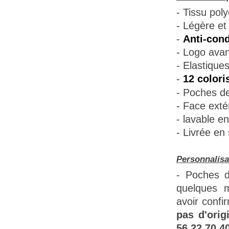
- Tissu poly
- Légère et 
-
Anti-cond
- Logo avant
- Elastique
-
12 colori
- Poches de
- Face extér
- lavable e
- Livrée en
Personnalisa
- Poches d
quelques m
avoir confi
pas d'orig
56 22 70 40