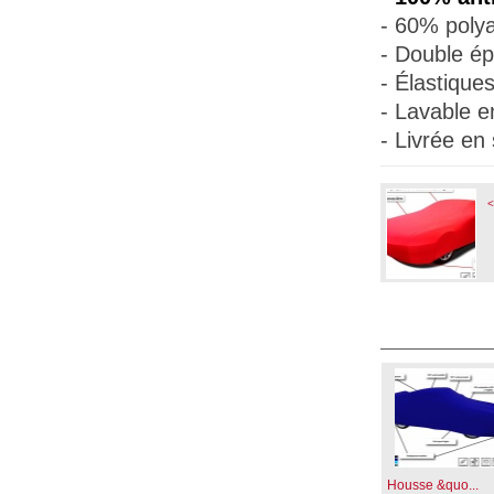
- 60% polya
- Double ép
- Élastique
- Lavable e
- Livrée en
<
Housse &quo...