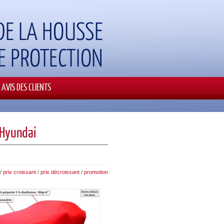
AVIS DES CLIENTS
 Hyundai
/
prix croissant
/
prix décroissant
/
promotion