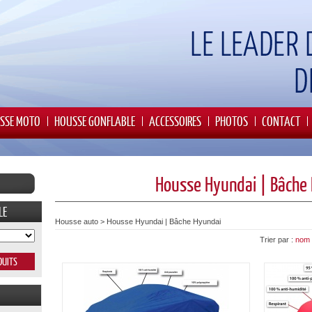
SSE MOTO
HOUSSE GONFLABLE
ACCESSOIRES
PHOTOS
CONTACT
Housse Hyundai | Bâche
LE
Housse auto
>
Housse Hyundai | Bâche Hyundai
Trier par :
nom