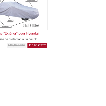
e "Extérior" pour Hyundai
sse de protection auto pour l'...
142,40 € TTC
114,90 € TTC