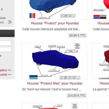
 à
luie.
rci.
Housse "Protect" pour Hyundai
Housse 
Cette housse intérieure adaptable est réal...
Cette housse
50,90 € TTC
e
iption >>
ublié >>
Housse "Protect Max" pour Hyundai
Houss
En "semi-sur-mesure" c'est la housse haut ...
La gamme "a
214,50 € TTC