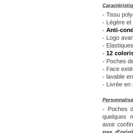
Caractéristi
- Tissu poly
- Légère et 
-
Anti-cond
- Logo avant
- Elastique
-
12 colori
- Poches de
- Face extér
- lavable e
- Livrée en
Personnalisa
- Poches d
quelques m
avoir confi
pas d'orig