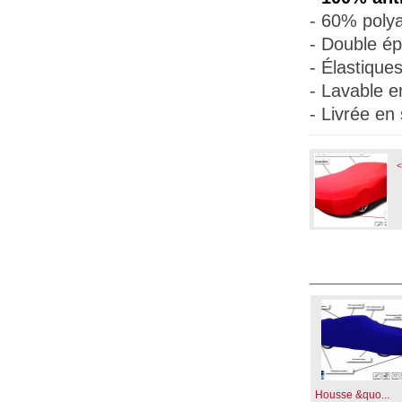
- 60% polya
- Double ép
- Élastique
- Lavable e
- Livrée en
<
Housse &quo...