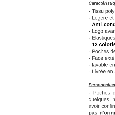
Caractéristi
- Tissu poly
- Légère et 
-
Anti-cond
- Logo avant
- Elastique
-
12 colori
- Poches de
- Face extér
- lavable e
- Livrée en
Personnalisa
- Poches d
quelques m
avoir confi
pas d'orig