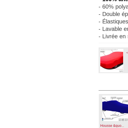
- 60% polya
- Double ép
- Élastique
- Lavable e
- Livrée en
<
Housse &quo...