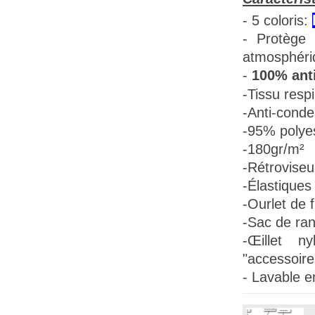
- 5 coloris:
- Protège 
atmosphéri
-
100% anti
-Tissu
respi
-Anti-conde
-95% polye
-180gr/m²
-Rétroviseu
-Élastiques 
-Ourlet de f
-Sac de ra
-Œillet n
"accessoire
- Lavable e