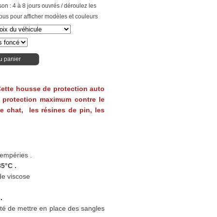
son : 4 à 8 jours ouvrés / déroulez les
ous pour afficher modèles et couleurs
u panier
 Cette housse de protection auto
 protection maximum contre le
 de chat, les résines de pin, les
tempéries .
5°C .
de viscose
.
lité de mettre en place des sangles