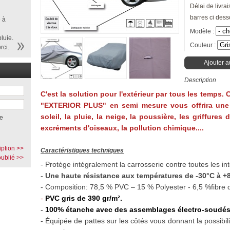
Délai de livrai
barres ci dess
 à
Modèle :
luie.
Couleur :
rci.
Ajouter a
Description
C'est la solution pour l'extérieur par tous les temps.
"EXTERIOR PLUS" en semi mesure vous offrira une
soleil, la pluie, la neige, la poussière, les griffures
e
excréments d'oiseaux, la pollution chimique....
iption >>
Caractéristiques techniques
ublié >>
- Protège intégralement la carrosserie contre toutes les in
-
Une haute résistance aux températures de -30°C à +8
- Composition: 78,5 % PVC – 15 % Polyester - 6,5 %fibre 
-
PVC gris de 390 gr/m².
-
100% étanche avec des assemblages électro-soudés
- Équipée
de pattes
sur les côtés vous donnant la possibi