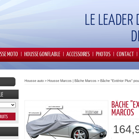
SSE MOTO
HOUSSE GONFLABLE
ACCESSOIRES
PHOTOS
CONTACT
Housse auto
>
Housse Marcos | Bâche Marcos
>
Bâche "Extérior Plus" po
LE
BÂCHE "E
MARCOS
164,