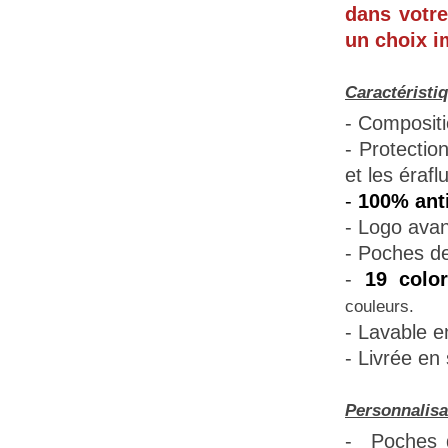
dans votre
un choix i
Caractéristi
- Compositi
- Protectio
et les érafl
-
100% anti
- Logo avan
-
Poches de 
-
19 colo
couleurs.
- Lavable e
- Livrée en
Personnalisa
-
Poches d