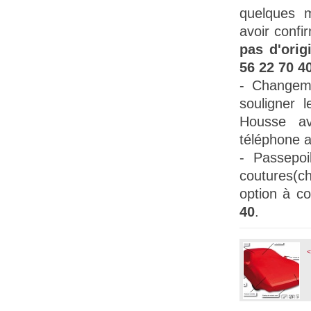
quelques m
avoir confi
pas d'orig
56 22 70 4
- Changem
souligner l
Housse a
téléphone 
-
Passepoil
coutures(c
option à 
40
.
<