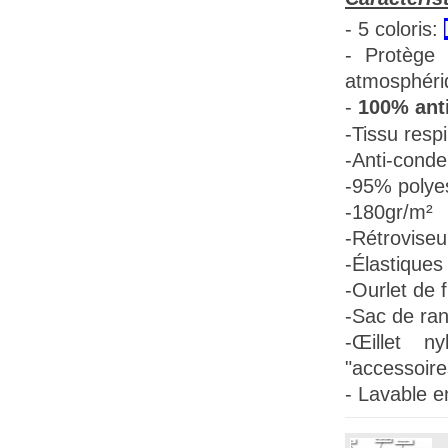
- 5 coloris:
- Protège 
atmosphéri
-
100% anti
-Tissu
respi
-Anti-conde
-95% polye
-180gr/m²
-Rétroviseu
-Élastiques 
-Ourlet de f
-Sac de ra
-Œillet n
"accessoire
- Lavable e