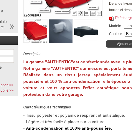
Délai de livra
barres ci dess
 à
Télécharg
luie.
Modèle :
rci.
Couleur :
Ajouter a
Description
La gamme "AUTHENTIC"est confectionnée avec le plu
e
Notre gamme "AUTHENTIC" sur mesure est parfaitemen
Réalisée dans un tissu jersey spécialement étud
poussière et 100 % anti-condensation, elle épousera
iption >>
voiture et vous apportera l'effet esthétique sou
ublié >>
protection dans votre garage.
Caractéristiques techniques
- Tissu polyester et polyamide respirant et antistatique.
- Légère et très facile à placer sur la voiture
-
Anti-condensation et 100% anti-poussière.