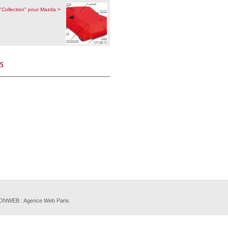
"Collection" pour Mazda >
és
SOONWEB :
Agence Web Paris