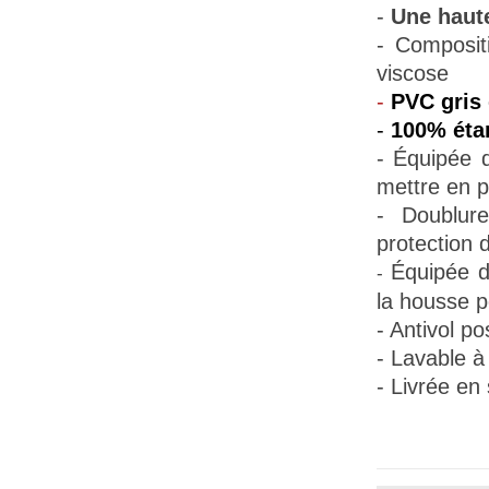
-
Une haute
- Composit
viscose
-
PVC gris 
-
100% éta
- Équipée
mettre en p
- Doublur
protection d
Équipée d
-
la housse pe
- Antivol po
- Lavable à
- Livrée en