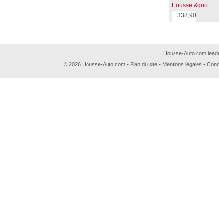
Housse &quo...
338,90
€
Housse-Auto.com leader
© 2026 Housse-Auto.com •
Plan du site
•
Mentions légales
•
Cond