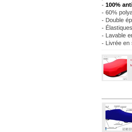
-
100% anti
- 60% polya
- Double ép
- Élastique
- Lavable e
- Livrée en
<
M