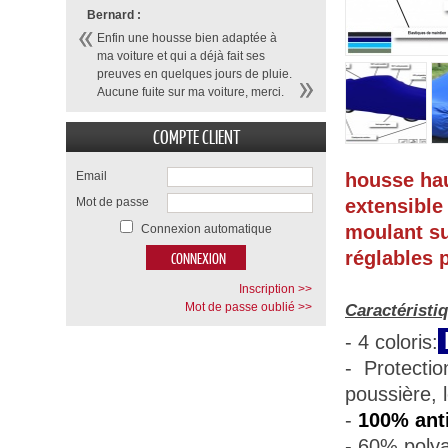
Bernard :
Enfin une housse bien adaptée à
ma voiture et qui a déjà fait ses
preuves en quelques jours de pluie.
Aucune fuite sur ma voiture, merci.
COMPTE CLIENT
Email
housse ha
Mot de passe
extensibl
moulant su
Connexion automatique
réglables p
Inscription >>
Mot de passe oublié >>
Caractéristi
- 4 coloris:
- Protecti
poussière, 
-
100% anti
- 60% polya