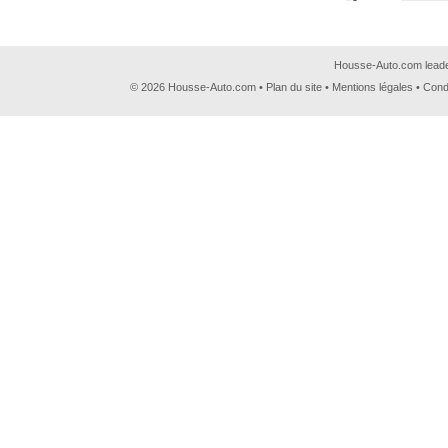
€
Housse-Auto.com leader
© 2026 Housse-Auto.com •
Plan du site
•
Mentions légales
•
Cond