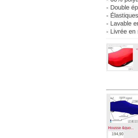
- Double ép
- Élastique
- Lavable e
- Livrée en
<
Housse &quo...
194,90