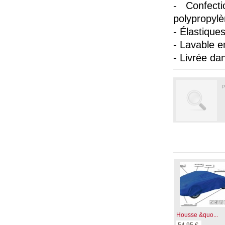
- Confect
polypropylè
- Élastique
- Lavable e
- Livrée d
P
Housse &quo...