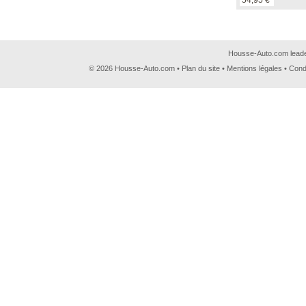
54,95 €
Housse-Auto.com leader
© 2026 Housse-Auto.com •
Plan du site
•
Mentions légales
•
Cond