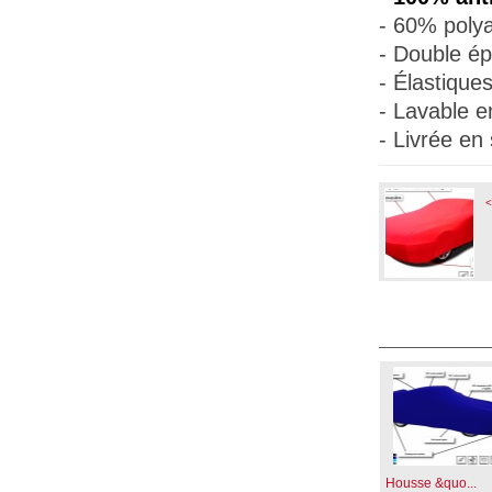
- 60% polya
- Double ép
- Élastique
- Lavable e
- Livrée en
<
Housse &quo...