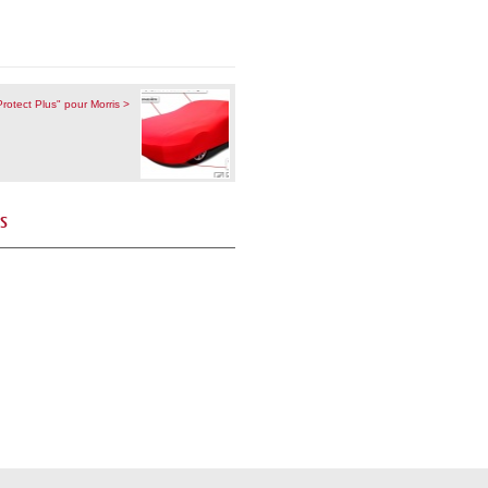
rotect Plus" pour Morris >
és