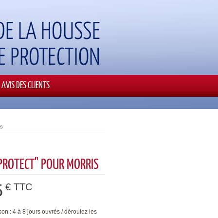
AVIS DES CLIENTS
is
PROTECT" POUR MORRIS
5
€ TTC
son : 4 à 8 jours ouvrés / déroulez les