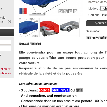
barres ci dess
Modèle :
 à
Couleur :
luie.
rci.
Ajouter a
Description
CETTE HOUSSE INTÉRI
INNOVANT ET MODERNE.
Elle conviendra pour un usage tout au long de l
e
garage et vous offrira une bonne protection pour la
votre voiture.
Respirante afin de de ne pas emprisonner la cond
iption >>
véhicule de la saleté et de la poussière
ublié >>
Caractéristiques techniques
rouge
,
bleu royal
,
ou
gris
-
3 couleurs
:
-
Anti poussière, anti condensation.
- Confectionnée dans un non tissé micro-perforé 100 % po
- Élastiques de maintien avant et arrière.