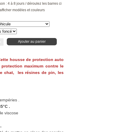
son : 4 à 8 jours / déroulez les barres ci
afficher modèles et couleurs
Ajouter au panier
 Cette housse de protection auto
 protection maximum contre le
 de chat, les résines de pin, les
tempéries .
5°C .
de viscose
.