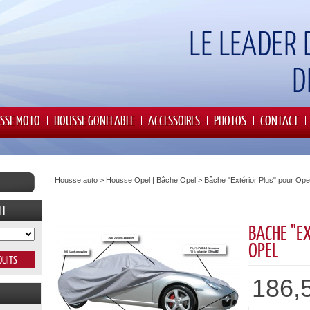
SSE MOTO
HOUSSE GONFLABLE
ACCESSOIRES
PHOTOS
CONTACT
Housse auto
>
Housse Opel | Bâche Opel
>
Bâche "Extérior Plus" pour Ope
LE
BÂCHE "E
OPEL
186,