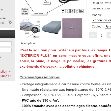
Délai de livrai
dessous pour 
 à
Modèle :
luie.
rci.
Couleur :
1
Description
C'est la solution pour l'extérieur par tous les temps.
"EXTERIOR PLUS" en semi mesure vous offrira une
e
soleil, la pluie, la neige, la poussière, les griffures
excréments d'oiseaux, la pollution chimique....
iption >>
ublié >>
Caractéristiques techniques
- Protège intégralement la carrosserie contre toutes les in
-
Une haute résistance aux températures de -30°C à +8
- Composition: 78,5 % PVC – 15 % Polyester - 6,5 %fibre 
-
PVC gris de 390 gr/m².
-
100% étanche avec des assemblages électro-soudés