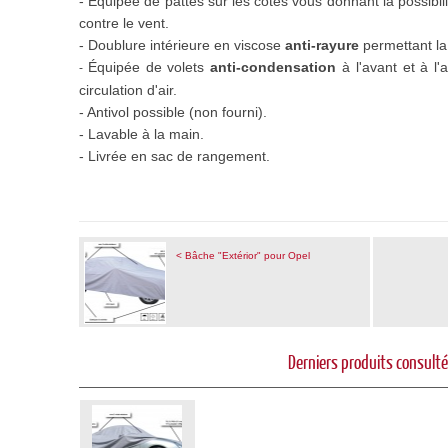
- Équipée
de pattes
sur les côtés vous donnant la possibi
contre le vent.
- Doublure intérieure en viscose
anti-rayure
permettant la 
Équipée de volets
anti-condensation
à l'avant et à l'
-
circulation d'air.
- Antivol possible (non fourni).
- Lavable à la main.
- Livrée en sac de rangement.
< Bâche "Extérior" pour Opel
Derniers produits consult