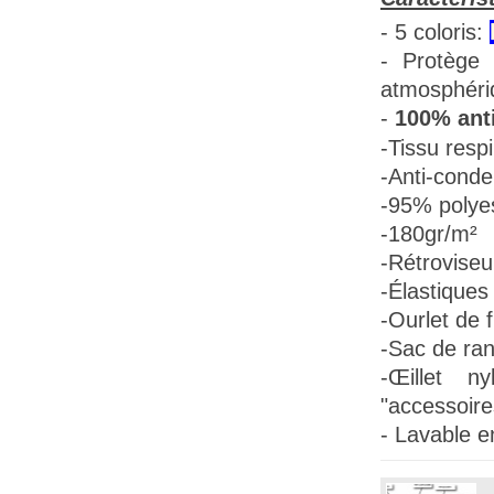
- 5 coloris:
- Protège 
atmosphéri
-
100% anti
-Tissu
respi
-Anti-conde
-95% polye
-180gr/m²
-Rétroviseu
-Élastiques 
-Ourlet de f
-Sac de ra
-Œillet n
"accessoire
- Lavable e