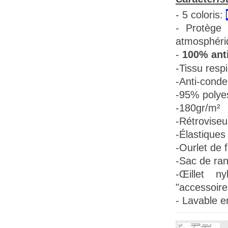
- 5 coloris:
- Protège 
atmosphéri
-
100% anti
-Tissu
respi
-Anti-conde
-95% polye
-180gr/m²
-Rétroviseu
-Élastiques 
-Ourlet de f
-Sac de ra
-Œillet n
"accessoire
- Lavable e