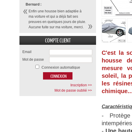
Bernard :
Enfin une housse bien adaptée à
ma voiture et qui a déjà fait ses
preuves en quelques jours de pluie.
Aucune fuite sur ma voiture, merci.
COMPTE CLIENT
C'est la s
Email
housse d
Mot de passe
mesure vo
Connexion automatique
soleil, la 
les résine
Inscription >>
chimique...
Mot de passe oublié >>
Caractéristi
- Protège
intempéries
-
Une haute