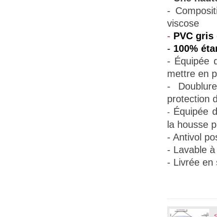
- Composit
viscose
-
PVC gris 
-
100% éta
- Équipée
mettre en p
- Doublur
protection d
Équipée d
-
la housse pe
- Antivol po
- Lavable à
- Livrée en
<