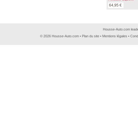
64,95 €
Housse-Auto.com leader
© 2026 Housse-Auto.com •
Plan du site
•
Mentions légales
•
Cond