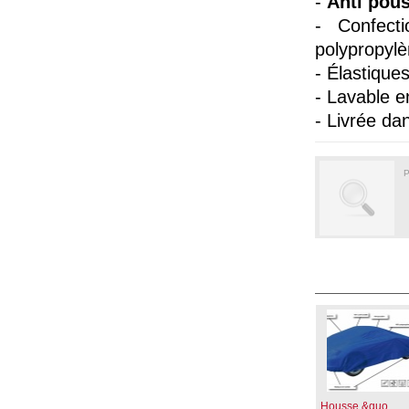
-
Anti pous
- Confect
polypropylè
- Élastique
- Lavable e
- Livrée d
P
Housse &quo...