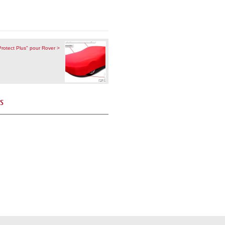
rotect Plus" pour Rover >
és