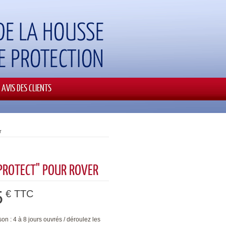
AVIS DES CLIENTS
r
PROTECT" POUR ROVER
5
€ TTC
son : 4 à 8 jours ouvrés / déroulez les