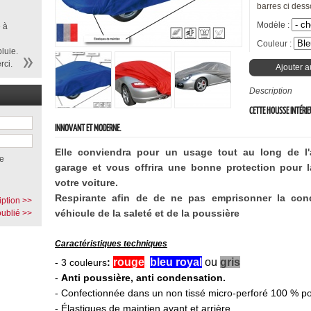
barres ci dess
Modèle :
 à
Couleur :
luie.
rci.
Ajouter a
Description
CETTE HOUSSE INTÉRI
INNOVANT ET MODERNE.
Elle conviendra pour un usage tout au long de l
e
garage et vous offrira une bonne protection pour la
votre voiture.
Respirante afin de de ne pas emprisonner la cond
iption >>
véhicule de la saleté et de la poussière
ublié >>
Caractéristiques techniques
rouge
,
bleu royal
,
ou
gris
-
3 couleurs
:
-
Anti poussière, anti condensation.
- Confectionnée dans un non tissé micro-perforé 100 % po
- Élastiques de maintien avant et arrière.