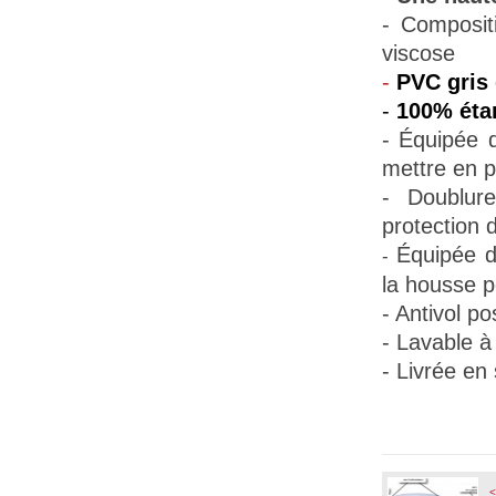
- Composit
viscose
-
PVC gris 
-
100% éta
- Équipée
mettre en p
- Doublur
protection d
Équipée d
-
la housse pe
- Antivol po
- Lavable à
- Livrée en
<