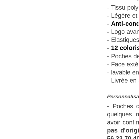
- Tissu poly
- Légère et 
-
Anti-cond
- Logo avant
- Elastique
-
12 colori
- Poches de
- Face extér
- lavable e
- Livrée en
Personnalisa
- Poches d
quelques m
avoir confi
pas d'orig
56 22 70 40