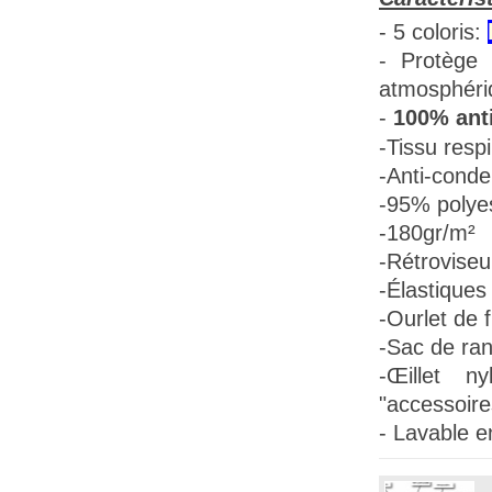
- 5 coloris:
- Protège 
atmosphéri
-
100% anti
-Tissu
respi
-Anti-conde
-95% polye
-180gr/m²
-Rétroviseu
-Élastiques 
-Ourlet de f
-Sac de ra
-Œillet n
"accessoire
- Lavable e