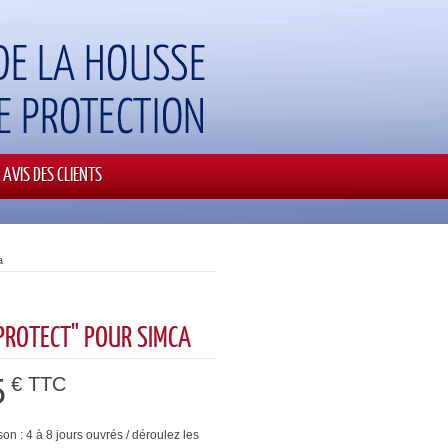
AVIS DES CLIENTS
a
PROTECT" POUR SIMCA
5
€ TTC
son : 4 à 8 jours ouvrés / déroulez les