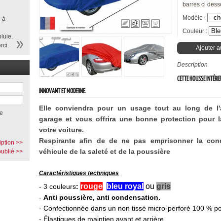
barres ci dess
Modèle :
 à
Couleur :
luie.
rci.
Ajouter a
Description
CETTE HOUSSE INTÉRI
INNOVANT ET MODERNE.
Elle conviendra pour un usage tout au long de l
e
garage et vous offrira une bonne protection pour la
votre voiture.
Respirante afin de de ne pas emprisonner la cond
iption >>
véhicule de la saleté et de la poussière
ublié >>
Caractéristiques techniques
rouge
,
bleu royal
,
ou
gris
-
3 couleurs
:
-
Anti poussière, anti condensation.
- Confectionnée dans un non tissé micro-perforé 100 % po
- Élastiques de maintien avant et arrière.