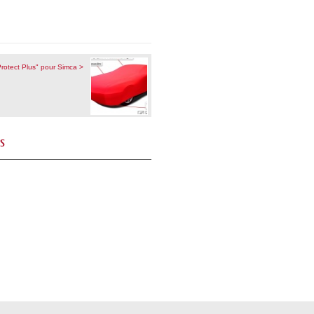
rotect Plus" pour Simca >
és