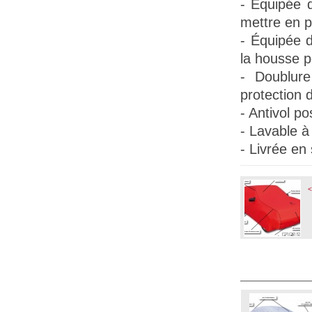
- Équipée
mettre en p
-
Équipée 
la housse pe
- Doublure
protection d
- Antivol po
- Lavable à
- Livrée en
<