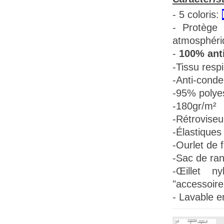
- 5 coloris:
- Protège 
atmosphéri
-
100% anti
-Tissu
respi
-Anti-conde
-95% polye
-180gr/m²
-Rétroviseu
-Élastiques 
-Ourlet de f
-Sac de ra
-Œillet n
"accessoire
- Lavable e