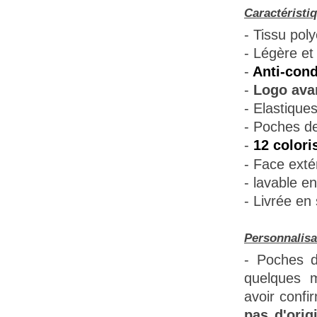
Caractéristi
- Tissu poly
- Légère et 
-
Anti-cond
-
Logo avan
- Elastique
- Poches de
-
12 colori
- Face extér
- lavable e
- Livrée en
Personnalisa
- Poches d
quelques m
avoir confi
pas d'orig