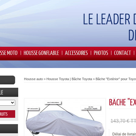
SSE MOTO
HOUSSE GONFLABLE
ACCESSOIRES
PHOTOS
CONTACT
Housse auto
>
Housse Toyota | Bâche Toyota
>
Bâche "Extérior" pour Toyo
LE
BÂCHE "E
143,70 € T
Délai de livrai