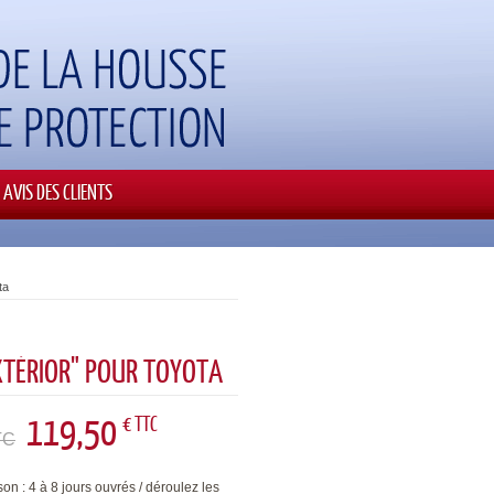
AVIS DES CLIENTS
ta
XTÉRIOR" POUR TOYOTA
119,50
€ TTC
TC
son : 4 à 8 jours ouvrés / déroulez les