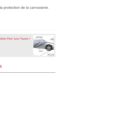
a protection de la carrosserie.
térior Plus" pour Toyota >
és