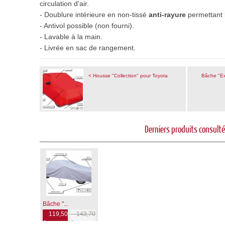
circulation d'air.
- Doublure intérieure en non-tissé
anti-rayure
permettant l
- Antivol possible (non fourni).
- Lavable à la main.
- Livrée en sac de rangement
.
< Housse "Collection" pour Toyota
Bâche "Ex
Derniers produits consult
Bâche "...
119,50
143,70
€
€