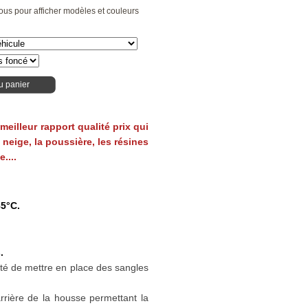
ous pour afficher modèles et couleurs
u panier
meilleur rapport qualité prix qui
a neige, la poussière, les résines
....
85°C.
.
lité de mettre en place des sangles
arrière de la housse permettant la