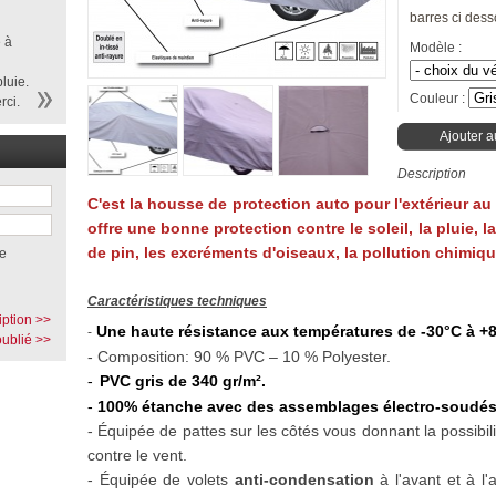
barres ci dess
 à
Modèle :
luie.
Couleur :
rci.
Ajouter a
Description
C'est la housse de protection auto pour l'extérieur au 
offre une bonne protection contre le soleil, la pluie, l
de pin, les excréments d'oiseaux, la pollution chimique
e
Caractéristiques techniques
iption >>
Une haute résistance aux températures de -30°C à +
-
ublié >>
- Composition: 90 % PVC – 10 % Polyester.
-
PVC gris de 340 gr/m².
-
100% étanche avec des assemblages électro-soudés
- Équipée
de pattes
sur les côtés vous donnant la possibi
contre le vent.
-
Équipée de volets
anti-condensation
à l'avant et à l'