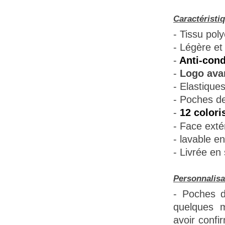
Caractéristi
- Tissu poly
- Légère et 
-
Anti-cond
-
Logo avan
- Elastique
- Poches de
-
12 colori
- Face extér
- lavable e
- Livrée en
Personnalisa
- Poches d
quelques m
avoir confi